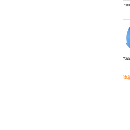
730
730
请