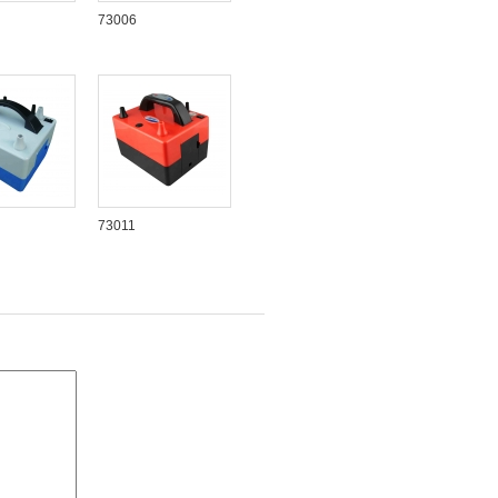
73006
73011