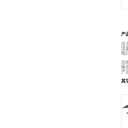
产
压力
流量
电压
功率
噪音
产品
其