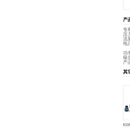
产
专利
压力
流量
电压
功率
噪音
产品
其
610