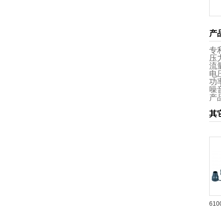
产
专利
压力
流量
电压
功率
噪音
产品
其
610